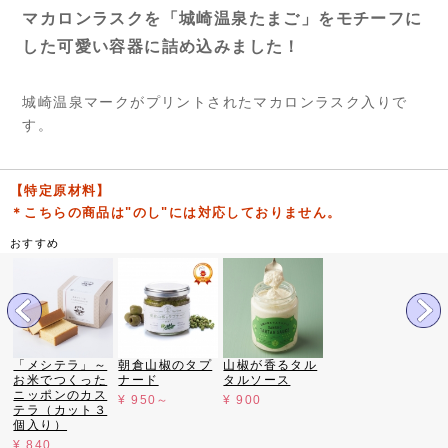
マカロンラスクを「城崎温泉たまご」をモチーフに
した可愛い容器に詰め込みました！
城崎温泉マークがプリントされたマカロンラスク入りで
す。
【特定原材料】
＊こちらの商品は"のし"には対応しておりません。
おすすめ
「メシテラ」～
朝倉山椒のタプ
山椒が香るタル
送料半額キャン
お米でつくった
ナード
タルソース
ペーン
ニッポンのカス
¥ 950～
¥ 900
テラ（カット３
個入り）
¥ 840