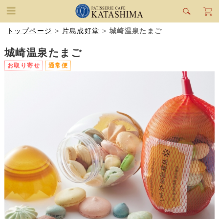
トップページ
>
片島成好堂
>
城崎温泉たまご
城崎温泉たまご
お取り寄せ
通常便