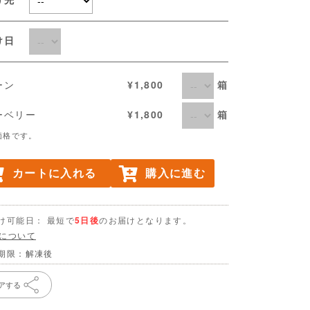
届け日
箱
ーン
¥1,800
箱
ーベリー
¥1,800
価格です。
カートに入れる
購入に進む
け可能日： 最短で
5日後
のお届けとなります。
について
期限：解凍後
アする