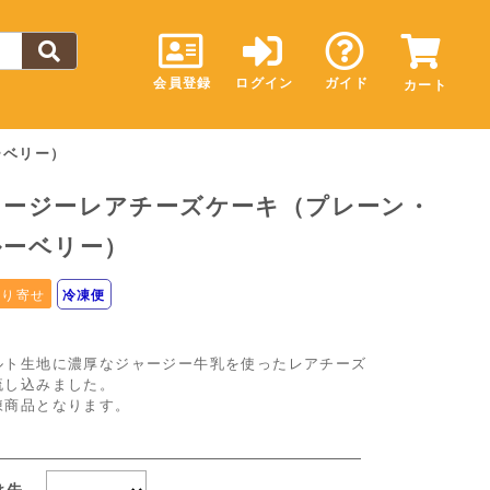
会員登録
ログイン
ガイド
カート
ーベリー）
ャージーレアチーズケーキ（プレーン・
ルーベリー）
取り寄せ
冷凍便
ルト生地に濃厚なジャージー牛乳を使ったレアチーズ
流し込みました。
凍商品となります。
け先