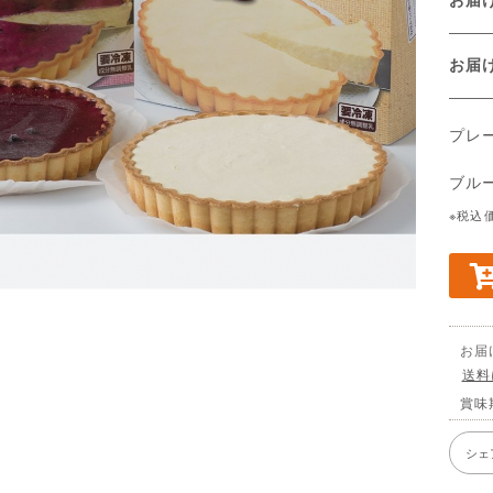
お
プレ
ブル
※税込
お届
送料
賞味
シェ