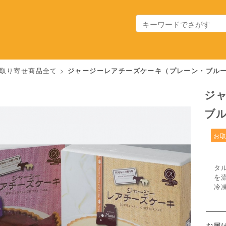
取り寄せ商品全て
>
ジャージーレアチーズケーキ（プレーン・ブル
ジ
ブ
お
タ
を
冷
お届