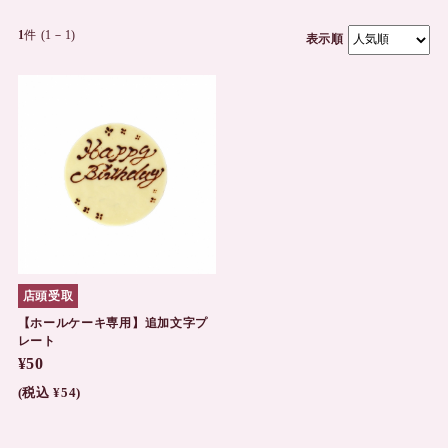
1
件 (1－1)
表示順
店頭受取
【ホールケーキ専用】追加文字プ
レート
¥50
(税込 ¥54)