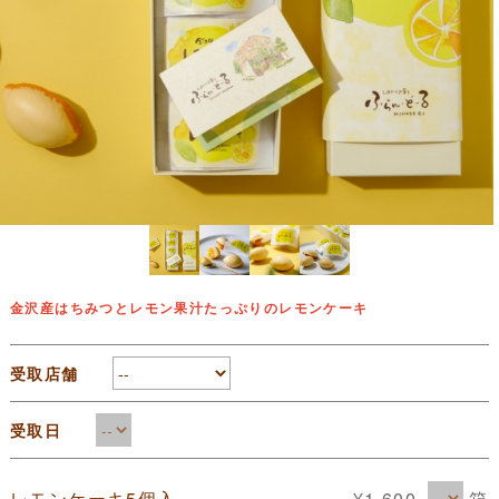
金沢産はちみつとレモン果汁たっぷりのレモンケーキ
受取店舗
受取日
箱
レモンケーキ5個入
¥1,600