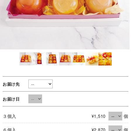
お届け先
お届け日
３個入
¥1,510
個
６個入
¥2,870
個