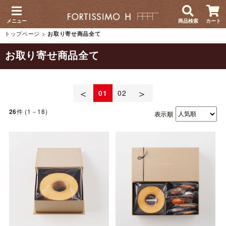
メニュー
商品検索
カート
トップページ
>
お取り寄せ商品全て
お取り寄せ商品全て
＜
＞
01
02
件 (1－18)
26
表示順