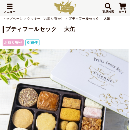
メニュー
商品検索
カート
トップページ
>
クッキー（お取り寄せ）
>
プティフールセック 大缶
プティフールセック 大缶
お取り寄せ
冷蔵便