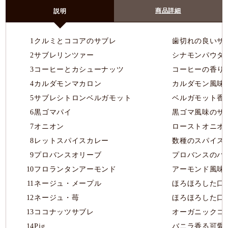
商品詳細
説明
1
クルミとココアのサブレ
歯切れの良いザ
2
サブレリンツァー
シナモンパウダ
3
コーヒーとカシューナッツ
コーヒーの香り
4
カルダモンマカロン
カルダモン風味
5
サブレシトロンベルガモット
ベルガモット香
6
黒ゴマパイ
黒ゴマ風味のサ
7
オニオン
ローストオニオ
8
レットスパイスカレー
数種のスパイス
9
プロバンスオリーブ
プロバンスのハ
10
フロランタンアーモンド
アーモンド風味
11
ネージュ・メープル
ほろほろした口
12
ネージュ・苺
ほろほろした口
13
ココナッツサブレ
オーガニックコ
14
Pig
バニラ香る可愛