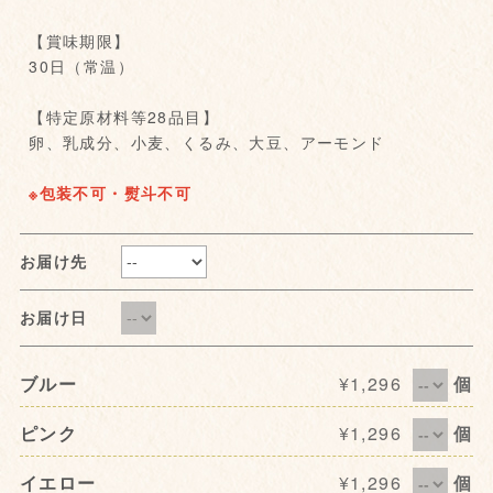
【賞味期限】
30日（常温）
【特定原材料等28品目】
卵、乳成分、小麦、くるみ、大豆、アーモンド
※包装不可・熨斗不可
お届け先
お届け日
ブルー
¥1,296
個
ピンク
¥1,296
個
イエロー
¥1,296
個