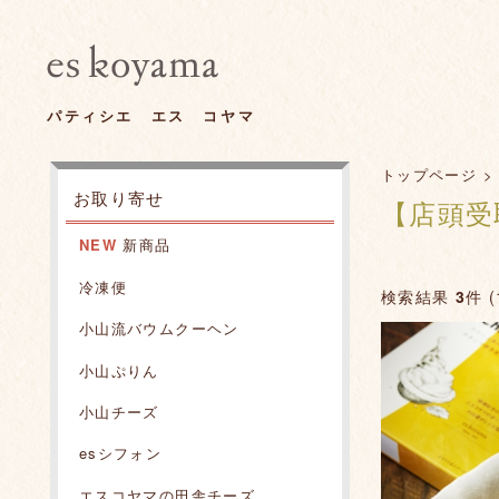
パティシエ エス コヤマ
トップページ
お取り寄せ
【店頭受
NEW
新商品
冷凍便
検索結果
3
件 (
小山流バウムクーヘン
小山ぷりん
小山チーズ
esシフォン
エスコヤマの田舎チーズ