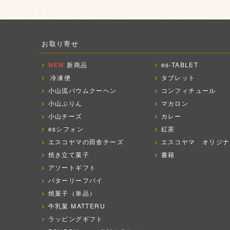
お取り寄せ
NEW
新商品
es-TABLET
冷凍便
タブレット
小山流バウムクーヘン
コンフィチュール
小山ぷりん
マカロン
小山チーズ
カレー
esシフォン
紅茶
エスコヤマの田舎チーズ
エスコヤマ オリジナ
焼き立て菓子
書籍
アソートギフト
バターリーフパイ
焼菓子（単品）
牛乳菓 MATTERU
ラッピングギフト