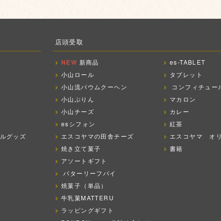
店頭受取
NEW
新商品
es-TABLET
小山ロール
タブレット
小山流バウムクーヘン
コンフィチュー
小山ぷりん
マカロン
小山チーズ
カレー
esシフォン
紅茶
ルグッズ
エスコヤマの田舎チーズ
エスコヤマ オ
焼き立て菓子
書籍
アソートギフト
バターリーフパイ
焼菓子（単品）
牛乳菓MATTERU
ラッピングギフト