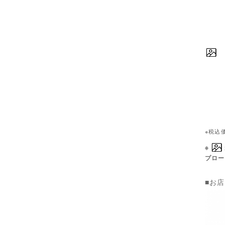
※税込
※
プロー
■お