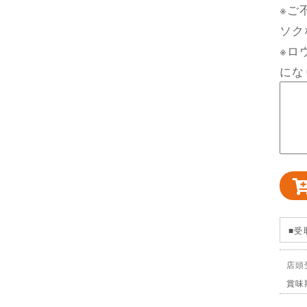
※ご
ソク
※ロ
にな
■受
店頭
賞味