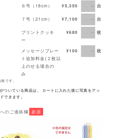
台
６号（18cm）
¥5,350
台
７号（21cm）
¥7,100
枚
プリントクッキ
¥680
ー
枚
メッセージプレー
¥100
ト追加料金(２枚以
上のせる場合の
み
価格です。
がついている商品は、 カートに入れた後に写真をアッ
ドできます。
店へのご連絡欄
必須