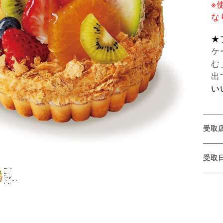
※
な
★
ケ
む
出
い
受取
受