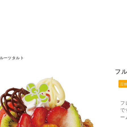
ルーツタルト
フ
店
フ
で
ー