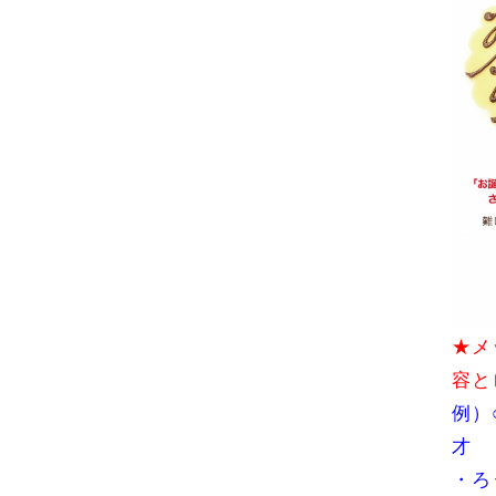
★メ
容と
例）
才
・ろ