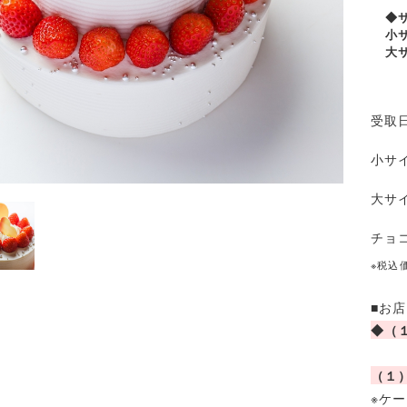
◆
小
大
受
小サ
大サ
チョ
※税込
■お
◆（
（１
※ケ