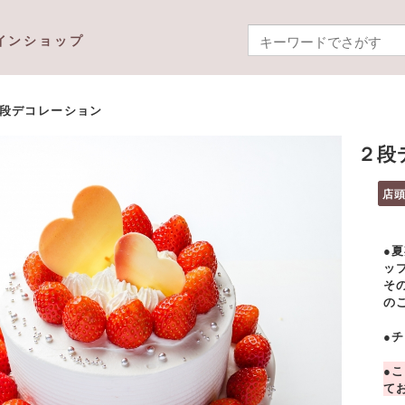
インショップ
段デコレーション
２段
店
●
ッ
そ
の
●
●
て