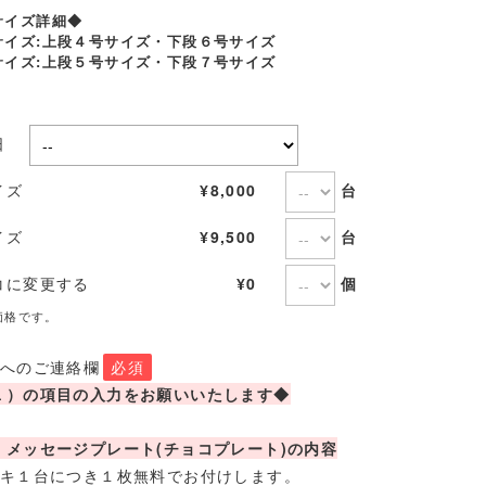
サイズ詳細◆
サイズ:上段４号サイズ・下段６号サイズ
サイズ:上段５号サイズ・下段７号サイズ
取日
台
イズ
¥8,000
台
イズ
¥9,500
個
コに変更する
¥0
価格です。
店へのご連絡欄
必須
１）の項目の入力をお願いいたします◆
）メッセージプレート(チョコプレート)の内容
ーキ１台につき１枚無料でお付けします。