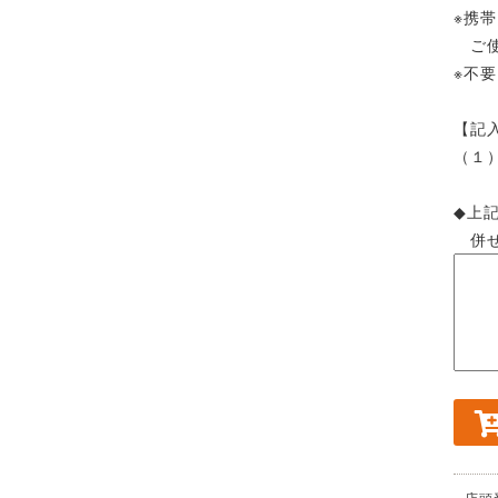
※携
ご使
※不
【記
（１）
◆上
併せ
店頭