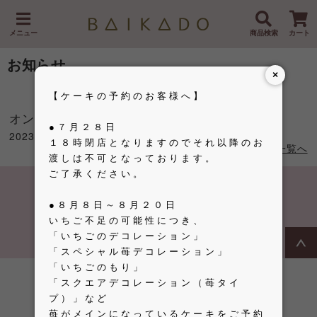
メニュー
商品検索
カート
お知らせ
×
【ケーキの予約のお客様へ】
オンラインショップオープンしました！
●７月２８日
2023.03.02
１８時閉店となりますのでそれ以降のお
一覧へ
渡しは不可となっております。
ご了承ください。
●８月８日～８月２０日
Official Site
Facebook
Instagram
いちご不足の可能性につき、
「いちごのデコレーション」
Copyright © BAIKADO All Rights Reserved.
「スペシャル苺デコレーション」
「いちごのもり」
「スクエアデコレーション（苺タイ
プ）」など
苺がメインになっているケーキをご予約