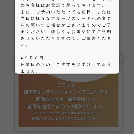
のお客様はお電話で承っております。
また、ご予約いただいても前日、または
当日に様々なフルーツのケーキへの変更
をお願いする場合がございますのでご了
承ください。詳しくはお電話にてご説明
させていただきますので、ご連絡くださ
い。
●９月８日
×
休業日のため、ご注文をお受けしており
ません。
午前中のお受け取りでよろしければご用
意可能ですのでご入用の場合はお電話に
てお願いいたします。
梅花堂
０２３８-２３-１９６４ （営業時間
8:00～19:00)