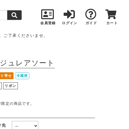
会員登録
ログイン
ガイド
カート
。ご了承くださいませ。
機ジュレアソート
取り寄せ
冷蔵便
し
リボン
季限定の商品です。
け先