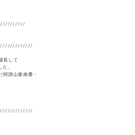
//////////
/////////////
成長して
した。
だ阿讃山脈南麓・
/////////////