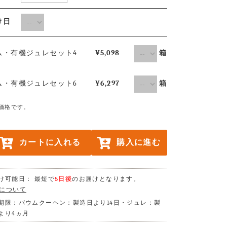
届け日
ム・有機ジュレセット4
¥5,098
箱
ム・有機ジュレセット6
¥6,297
箱
価格です。
カートに入れる
購入に進む
け可能日： 最短で
5日後
のお届けとなります。
について
期限：バウムクーヘン：製造日より14日・ジュレ：製
より4ヵ月