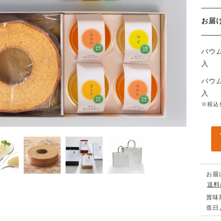
お
バウ
入
バウ
入
※税込
お届
送料
賞味
造日