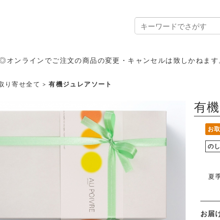
◎オンラインでご注文の商品の変更・キャンセルは致しかねます
取り寄せ全て
>
有機ジュレアソート
有
お
の
夏
お届