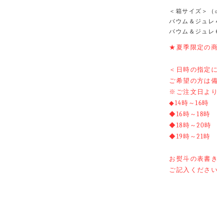
＜箱サイズ＞（
バウム＆ジュレ４個
バウム＆ジュレ６個
★夏季限定の
＜日時の指定
ご希望の方は
※ご注文日よ
◆14時～16時
◆16時～18時
◆18時～20時
◆19時～21時
お熨斗の表書
ご記入くださ