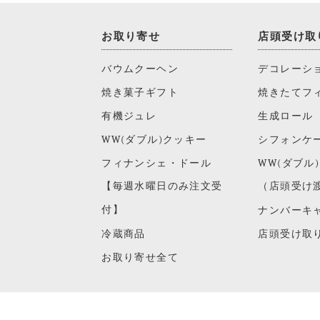
お取り寄せ
店頭受け取
バウムクーヘン
デコレーシ
焼き菓子ギフト
焼きたてフ
有機ジュレ
生成ロール
WW(ダブル)クッキー
シフォンケ
フィナンシェ・ドール
WW(ダブル
【毎週水曜日のみ注文受
（店頭受け
付】
ナンバーキ
冷蔵商品
店頭受け取
お取り寄せ全て