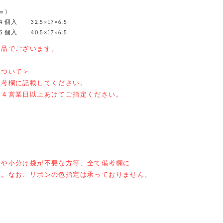
㎝）
入 32.5×17×6.5
入 40.5×17×6.5
商品でございます。
について＞
備考欄に記載してください。
り４営業日以上あけてご指定ください。
きや小分け袋が不要な方等、全て備考欄に
い。なお、リボンの色指定は承っておりません。