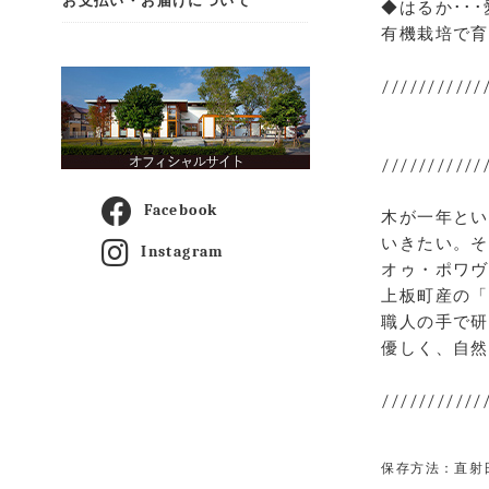
お支払い・お届けについて
◆はるか･･
有機栽培で育
///////////
///////////
Facebook
木が一年とい
いきたい。そ
Instagram
オゥ・ポワヴ
上板町産の「
職人の手で研
優しく、自然
///////////
保存方法：直射