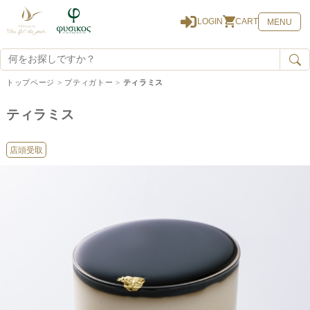
0
LOGIN
CART
MENU
トップページ
>
プティガトー
>
ティラミス
ティラミス
店頭受取