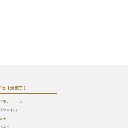
寄せ【焼菓子】
イモカドール
詰め合わせ
菓子
せ全て