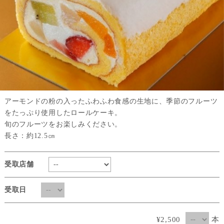
アーモンドの粉の入ったふわふわ食感の生地に、季節のフルーツ
をたっぷり使用したロールケーキ。
旬のフルーツをお楽しみください。
長さ：約12.5㎝
受取店舗
受取日
本
¥2,500