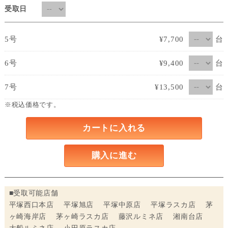
受取日
台
5号
¥7,700
台
6号
¥9,400
台
7号
¥13,500
※税込価格です。
カートに入れる
購入に進む
■受取可能店舗
平塚西口本店 平塚旭店 平塚中原店 平塚ラスカ店 茅
ヶ崎海岸店 茅ヶ崎ラスカ店 藤沢ルミネ店 湘南台店