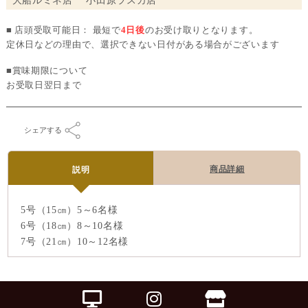
大船ルミネ店 小田原ラスカ店
■ 店頭受取可能日： 最短で
4日後
のお受け取りとなります。
定休日などの理由で、選択できない日付がある場合がございます
■賞味期限について
お受取日翌日まで
シェアする
商品詳細
説明
5号（15㎝）5～6名様
6号（18㎝）8～10名様
7号（21㎝）10～12名様