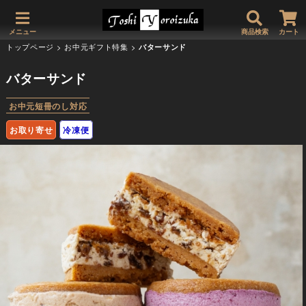
メニュー
商品検索
カート
トップページ
>
お中元ギフト特集
>
バターサンド
バターサンド
お中元短冊のし対応
お取り寄せ
冷凍便