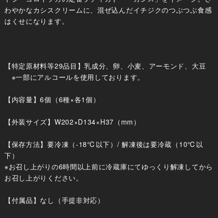
わやかなカシスクリームに、混ぜ込んだイチジクのつぶつぶ食感
はくせになります。
【特定原材料等29品目】乳成分、卵、小麦、アーモンド、大豆
※一部にアルコールを使用しております。
【内容量】6個（6種×各1個）
【外装サイズ】W202×D134×H37（mm）
【保存方法】要冷凍（-18℃以下）/ 解凍後は要冷蔵（10℃以
下）
※お召し上がりの6時間以上前に冷蔵庫にてゆっくり解凍してから
お召し上がりください。
【付属品】なし（手提非対応）