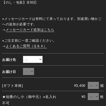
【のし・包装】非対応
※メッセージカードは有料にて承っております。別途買い物かご
への追加が必要です。
→
メッセージカード追加はこちら
※ご注文前に一度ご確認ください。
→
よくあるご質問（Ｑ＆Ａ）
お届け先
お届け日
[ギフト本体]
¥3,400
個
★短冊のし小（御中元）※名入れ
¥0
枚
不可