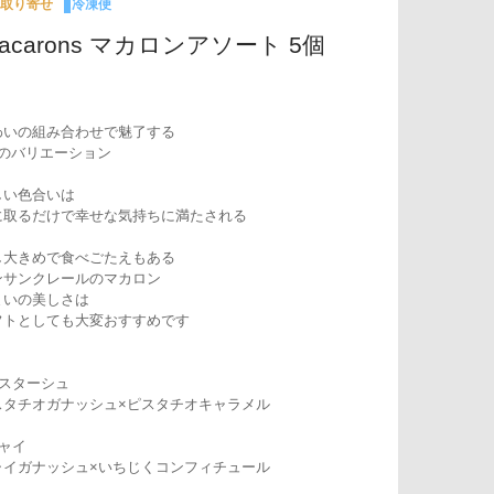
取り寄せ
冷凍便
acarons マカロンアソート 5個
わいの組み合わせで魅了する
種のバリエーション
しい色合いは
に取るだけで幸せな気持ちに満たされる
し大きめで食べごたえもある
ンサンクレールのマカロン
まいの美しさは
フトとしても大変おすすめです
ピスターシュ
スタチオガナッシュ×ピスタチオキャラメル
チャイ
ャイガナッシュ×いちじくコンフィチュール