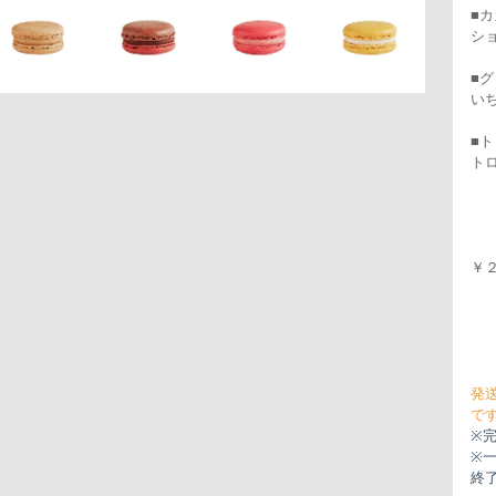
■
シ
■
い
■
ト
￥２
発
で
※
※
終