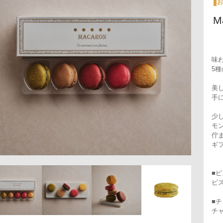
お
M
味
5
美
手
少
モ
佇
ギ
■
ピ
■
チ