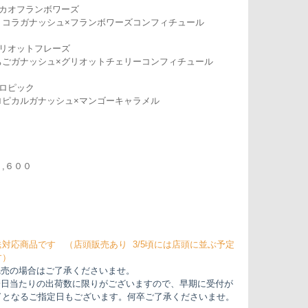
カカオフランボワーズ
ョコラガナッシュ×フランボワーズコンフィチュール
グリオットフレーズ
ちごガナッシュ×グリオットチェリーコンフィチュール
トロピック
ロピカルガナッシュ×マンゴーキャラメル
,６００
送対応商品です （店頭販売あり 3/5頃には店頭に並ぶ予定
す）
完売の場合はご了承くださいませ。
一日当たりの出荷数に限りがございますので、早期に受付が
了となるご指定日もございます。何卒ご了承くださいませ。