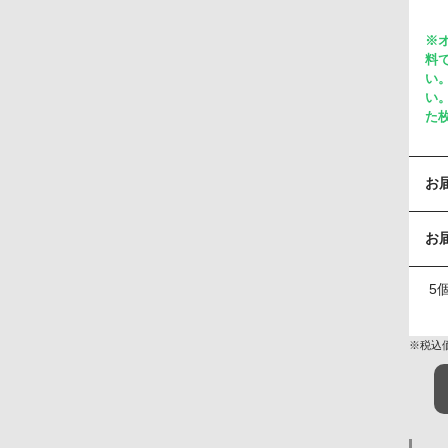
※
料
い
い
た
お
お
5
※税込