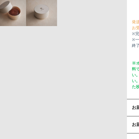
発
お
※
※
終
※
料
い
い
た
お
お