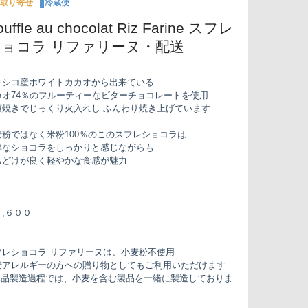
取り寄せ
冷蔵便
ouffle au chocolat Riz Farine スフレ
ショコラ リファリーヌ・配送
キシコ産ホワイトカカオから出来ている
カオ74％のフルーティーなビターチョコレートを使用
煎焼きでじっくり火入れし ふんわり焼き上げています
麦粉ではなく米粉100％のこのスフレショコラは
厚なショコラをしっかりと感じながらも
ちどけが良く軽やかな食感が魅力
,６００
フレショコラ リファリーヌは、小麦粉不使用
麦アレルギーの方への贈り物としてもご利用いただけます
本品製造過程では、小麦を含む製品を一緒に製造しておりま