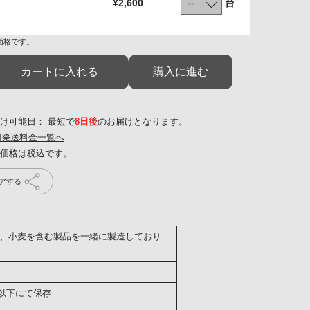
台
¥2,600
価格です。
カートに入れる
購入に進む
け可能日： 最短で
8日後
のお届けとなります。
国発送料金一覧へ
アする
、小麦を含む製品を一緒に製造しており
以下にて保存