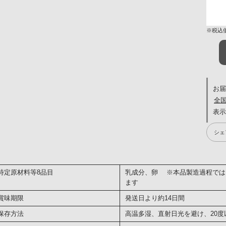
※税込
お届
全
シェ
特定原材料等8品目
乳成分、卵 ※本品製造過程では
ます
賞味期限
発送日より約14日間
保存方法
高温多湿、直射日光を避け、20度