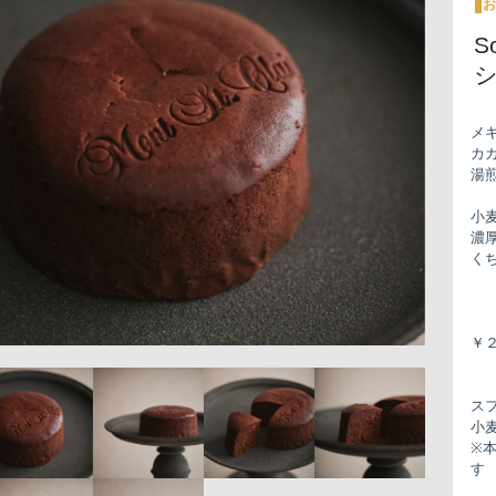
お
S
メ
カ
湯
小
濃
く
￥２
ス
小
※
す