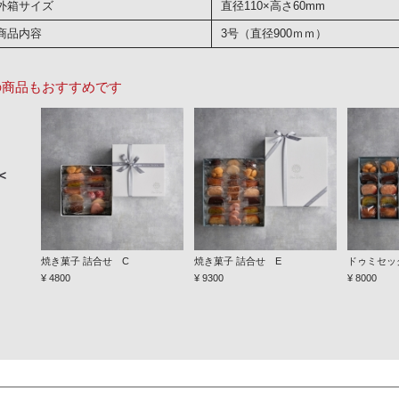
外箱サイズ
直径110×高さ60mm
商品内容
3号（直径900ｍｍ）
の商品もおすすめです
＜
焼き菓子 詰合せ C
焼き菓子 詰合せ E
ドゥミセッ
¥ 4800
¥ 9300
¥ 8000