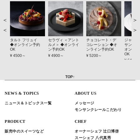
＞
＜
タルト フリュイ
セラヴィ ＜アント
チョコレート・デ
ジャーダ
◆オンライン予約
ルメ＞ ◆オンライ
コレーション ◆オ
サンス（
OK
ン予約OK
ンライン予約OK
オンライ
OK
¥ 4500～
¥ 4900～
¥ 5200～
¥ 6400
TOP↑
NEWS & TOPICS
ABOUT US
ニュース＆トピックス一覧
メッセージ
モンサンクレールこだわり
PRODUCT
CHEF
販売中のスイーツなど
オーナーシェフ 辻口博啓
スーシェフ 八代真秀