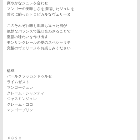
爽やかなジュレを合わせ
マンゴーの美味しさを濃縮したジュレを
贅沢に飾ったトロピカルなヴェリーヌ
このそれぞれ味も風味も違った層が
絶妙なバランスで混ぜ合わさることで
至福の味わいを作り出す
モンサンクレールの夏のスペシャリテ
究極のヴェリーヌをお楽しみください
構成
パールクラッカンドゥルセ
ライムゼスト
マンゴージュレ
クレーム・シャンティ
ジャスミンジュレ
クレーム・ココ
マンゴープリン
￥８２０