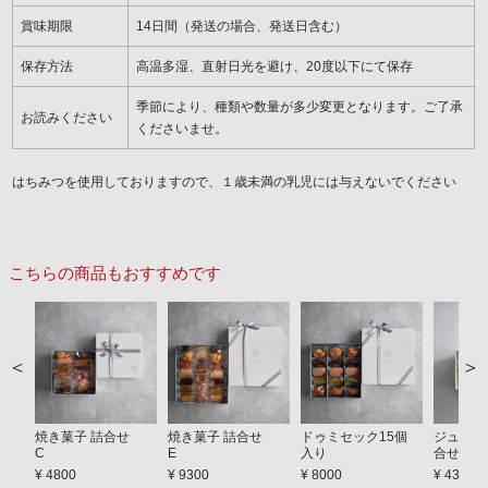
賞味期限
14日間（発送の場合、発送日含む）
保存方法
高温多湿、直射日光を避け、20度以下にて保存
季節により、種類や数量が多少変更となります。ご了承
お読みください
くださいませ。
はちみつを使用しておりますので、１歳未満の乳児には与えないでください
こちらの商品もおすすめです
焼き菓子 詰合せ
焼き菓子 詰合せ
ドゥミセック15個
ジュレ＆
C
E
入り
合せ A
¥ 4800
¥ 9300
¥ 8000
¥ 4300