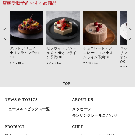
店頭受取予約おすすめ商品
＞
＜
タルト フリュイ
セラヴィ ＜アント
チョコレート・デ
ジャーダ
◆オンライン予約
ルメ＞ ◆オンライ
コレーション ◆オ
サンス（
OK
ン予約OK
ンライン予約OK
オンライ
OK
¥ 4500～
¥ 4900～
¥ 5200～
¥ 6400
TOP↑
NEWS & TOPICS
ABOUT US
ニュース＆トピックス一覧
メッセージ
モンサンクレールこだわり
PRODUCT
CHEF