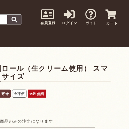
会員登録
ログイン
ガイド
カート
州ロール（生クリーム使用） スマ
トサイズ
り寄せ
冷凍便
送料無料
の商品のみの注文になります