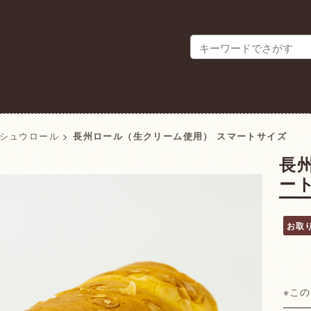
シュウロール
>
長州ロール（生クリーム使用） スマートサイズ
長
ー
お取
※こ