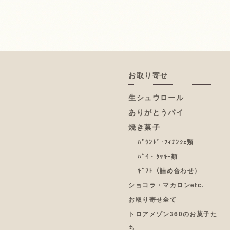
お取り寄せ
生シュウロール
ありがとうパイ
焼き菓子
ﾊﾟｳﾝﾄﾞ･ﾌｨﾅﾝｼｪ類
ﾊﾟｲ・ｸｯｷｰ類
ｷﾞﾌﾄ（詰め合わせ）
ショコラ・マカロンetc.
お取り寄せ全て
トロアメゾン360のお菓子た
ち