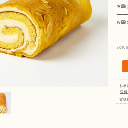
お届
お
※税込
お届
送料
賞味
。