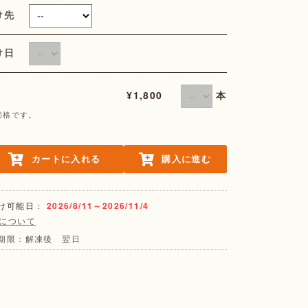
け先
届け日
本
¥1,800
価格です。
カートに入れる
購入に進む
け可能日：
2026/8/11～2026/11/4
について
期限：解凍後 翌日