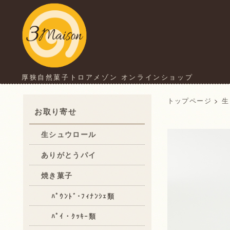
厚狭自然菓子トロアメゾン オンラインショップ
トップページ
>
生
お取り寄せ
生シュウロール
ありがとうパイ
焼き菓子
ﾊﾟｳﾝﾄﾞ･ﾌｨﾅﾝｼｪ類
ﾊﾟｲ・ｸｯｷｰ類