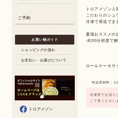
トロアメゾン人気
こだわりのシュ
ご予約
冷凍で発送でき
夏場おススメの
お買い物ガイド
-約30分程度
ショッピングの流れ
お支払い・お届けについて
ロールケーキサ
特定原材料：小
冷凍便でお送り
ご了承ください
トロアメゾン