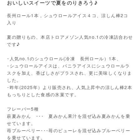
おいしいスイーツで夏をのりきろう♪
長州ロール1本，シュウロールアイス４コ、涼しん棒2コ
入り
夏の贈りもの、本店トロアメゾン人気no.1の冷凍詰合わせ
です♪
･人気no.1のシュウロール(冷凍 長州ロール）1本、
･シュウロールアイスは、バニラアイスにシュウロールラ
スクを加え、香ばしさがプラスされ、更に美味しくなりま
した。
･昨年(2025年）より販売され、人気上昇中の涼しん棒2本
もっちりとした食感の氷菓です。
フレーバー5種
萩夏みかん ･･･ 夏みかん果汁を混ぜ込み夏みかんを乗
せています。
苺ブルーベリー･･･苺のピューレを混ぜ込みブルーベリー
を乗せています。