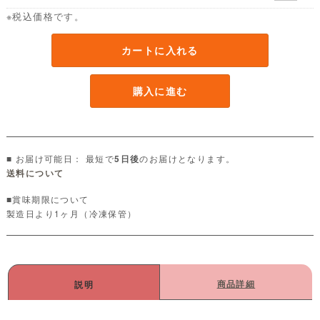
※税込価格です。
カートに入れる
購入に進む
■ お届け可能日： 最短で
のお届けとなります。
5日後
送料について
■賞味期限について
製造日より1ヶ月（冷凍保管）
商品詳細
説明