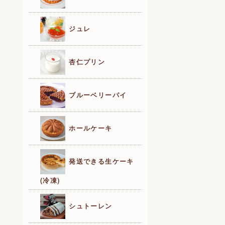
ジュレ
杏仁プリン
ブルーベリーパイ
ホールケーキ
発送できる生ケーキ
(冷凍)
シュトーレン