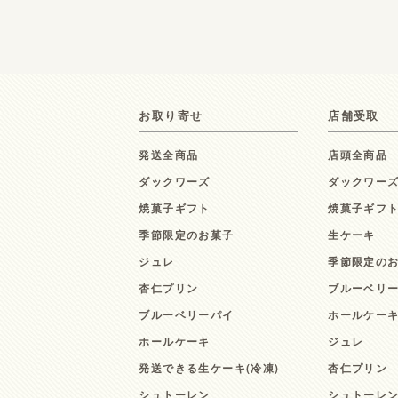
お取り寄せ
店舗受取
発送全商品
店頭全商品
ダックワーズ
ダックワー
焼菓子ギフト
焼菓子ギフ
季節限定のお菓子
生ケーキ
ジュレ
季節限定の
杏仁プリン
ブルーベリ
ブルーベリーパイ
ホールケー
ホールケーキ
ジュレ
発送できる生ケーキ(冷凍)
杏仁プリン
シュトーレン
シュトーレ